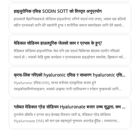
गर्न सक्दछ, यसलाई गहिरो रूपमा चिसो, युवा र लोचलाई राख्दछ।
हाइलुरोनिक एसिड SODIN SOTT को विस्तृत अनुप्रयोग
हालसालै वैज्ञानिकहरूले सोडियम हाइलरोनट भनिने पदार्थ पत्ता लगाए, जसमा एक बलियो
महीन प्रभावको लागि धेरै सहयोगी हुन्छ र शारीरिक समाज समारोहका लागि धेरै सहयोगी
हुन्छ।
मेडिकल सोडियम हाउलपुरिक जेलको काम र प्रभाव के हुन्?
मेडिकल सोडियम हाइलरोनिक जेल पनि एक पदार्थ चिकित्सा क्षेत्रमा प्रयोग गरिएको
पदार्थ हो। यसको केहि मुख्य कार्यहरू र प्रभावहरूमा हाइड्रेसन समावेश, झिम्कान मर्मत,
चित्रित, रोप्दै, चिकित्सा अनुप्रयोगहरू, आदि।
क्रस-लिंक गरिएको hyaluronic एसिड र साधारण hyaluronic एसिड बीच के भिन्नता छ?
Hyaluronic एसिड (HA), मानव शरीरमा प्राकृतिक रूपमा हुने
ग्लाइकोसामिनोग्लाइकन, यसको उत्कृष्ट पानी प्रतिधारण र स्नेहन गुणहरूको लागि
परिचित छ, र छाला, जोर्नीहरू र आँखा जस्ता ऊतकहरूमा महत्त्वपूर्ण भूमिका खेल्छ।
ग्लोबल मेडिकल ग्रेड सोडियम Hyaluronate बजार उच्च शुद्धता, कम Endotoxin मानक तिर परिवर्तन
पुनर्जन्म औषधि र उन्नत घाउ हेरचाह विस्तार जारी छ, मेडिकल ग्रेड सोडियम
Hyaluronate (HA) को माग एक महत्वपूर्ण गुणस्तर अपग्रेड हुँदैछ। परम्परागत
अर्थोपेडिक्स र नेत्रविज्ञान बाहेक, औषधि वितरण प्रणालीमा उदीयमान अनुप्रयोगहरू,
टिस्यु इन्जिनियरिङ्, र उन्नत घाउ उपचारले बढ्दो कडा नियामक आवश्यकताहरू ड्राइभ
गर्दैछ। विश्वव्यापी रूपमा, उत्पादकहरूले US FDA, EU CE, र अन्य अन्तर्राष्ट्रिय