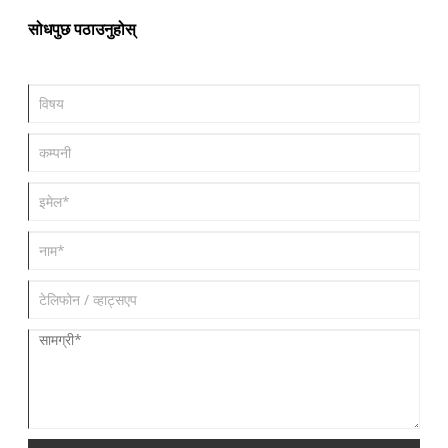
नियामक निकायहरूको कठोर मापदण्डहरू पूरा गर्न उच्च शुद्धता, कम ब्याक्टेरियल
सोधपुछ पठाउनुहोस्
एन्डोटक्सिन स्तरहरू, र पूर्ण ICH Q7 अनुपालनलाई प्राथमिकता दिइरहेका छन्।