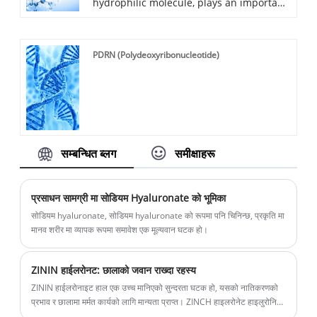
hydrophilic molecule, plays an important
tissues.The remarkable viscoelastic and
role in tissue hydrodynamics and
water holding property of HA, besides its
contributes to the transport of water, it
biocompatibility, biodegradability, and
PDRN (Polydeoxyribonucleotide)
helps to maintain the hydration and
non-immunogenicity, has increased its
elastoviscosity of tissues.The remarkable
appeal in numerous medical and
viscoelastic and water holding property
cosmetic applications."
of HA, besides its biocompatibility,
biodegradability, and non-
immunogenicity, has increased its appeal
सम्बन्धित ब्लग
समीक्षाहरू
in numerous medical and cosmetic
applications."
प्रसाधन सामग्री मा सोडियम Hyaluronate को भूमिका
सोडियम hyaluronate, सोडियम hyaluronate को रूपमा पनि चिनिन्छ, प्रकृति मा
मानव शरीर मा व्यापक रूपमा समावेश एक मूल्यवान घटक हो।
ZININ हाईलरोनट: छालाको जवान राख्दा रहस्य
ZININ हाईलरोनाइट हाल एक उच्च मानिएको सुन्दरता घटक हो, यसको नातिकरणको
प्रभाव र छालामा मर्मत कार्यको लागि मान्यता प्राप्त। ZINCH हाइलरोनेट हाइलुरोनिक
एसिड र जिंकबाट एक कम्पाउन्ड हो, जसले छालाको सतहमा एक सुरक्षात्मक फिल्म गठन