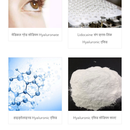
मेडिकल ग्रेड सोडियम Hyaluronate
Lidocaine संग क्रस-लिंक
Hyaluronic एसिड
हाइड्रोलाइज्ड Hyaluronic एसिड
Hyaluronic एसिड सोडियम साल्ट