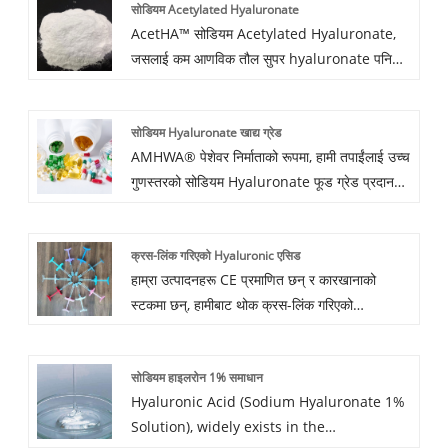
सोडियम Acetylated Hyaluronate
disaccharides मिलेर बनेको छ जुन N-acetylglu-
AcetHA™ सोडियम Acetylated Hyaluronate,
cosamine र D-glucuronic एसिड, मार्फत जोडिएको
जसलाई कम आणविक तौल सुपर hyaluronate पनि
छ। वैकल्पिक β-1,4 र β-1,3 ग्लाइकोसिडिक बन्डहरू।
भनिन्छ, प्राकृतिक मोइस्चराइजिंग कारक सोडियम
hyaluronate (HA) को एसिटाइलिङ गरेर प्राप्त
सोडियम Hyaluronate खाद्य ग्रेड
गरिन्छ। एसिटाइल समूहको परिचयले AcetHA™ लाई
AMHWA® पेशेवर निर्माताको रूपमा, हामी तपाईंलाई उच्च
हाइड्रोफिलिक र लिफाइल दुवै बनाउँछ, जसले डबल
गुणस्तरको सोडियम Hyaluronate फूड ग्रेड प्रदान
मोइस्चराइजिङ, मर्मत गर्न सक्छ। बाधा, छालाको लोच र
गर्न चाहन्छौं। र हामी तपाईंलाई उत्तम बिक्री पछि सेवा र
अन्य जैविक गतिविधिहरू सुधार गर्नुहोस्, ताकि छालाको
समयमै डेलिभरी प्रदान गर्नेछौं।
सुख्खा र नराम्रो अवस्था सुधार गर्न, छालालाई नरम र
क्रस-लिंक गरिएको Hyaluronic एसिड
लोचदार बनाउनुहोस्।
हाम्रा उत्पादनहरू CE प्रमाणित छन् र कारखानाको
स्टकमा छन्, हामीबाट थोक क्रस-लिंक गरिएको
Hyaluronic एसिडमा स्वागत छ। AMHWA
BIOPHARM, hyaluronic एसिड को विश्वको अग्रणी
सोडियम हाइलरोन 1% समाधान
निर्माता। औषधि, छाला हेरचाह, र संसारभरि कार्यात्मक
Hyaluronic Acid (Sodium Hyaluronate 1%
खाना जस्ता धेरै क्षेत्रहरूको लागि उच्च-गुणस्तर
Solution), widely exists in the
उत्पादनहरू प्रदान गर्नुहोस्।