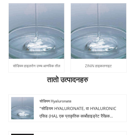
सोडियम हाइलरोन उच्च आणविक तौल
ZININ हाइकलनाइट
तातो उत्पादनहरु
सोडियम Hyaluronate
"सोडियम HYALURONATE, वा HYALURONIC
एसिड (HA), एक प्राकृतिक कार्बोहाइड्रेट रैखिक
polysaccharide हो; जुन लगभग सबै जीवित
जीवहरूमा पाइन्छ। यसको रासायनिक संरचना धेरै