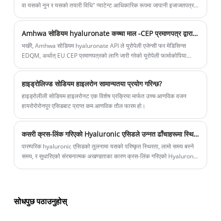
विषयवस्तु साझा गर्न ल्याए।
वा यसको नुन र यसको तयारी विधि" प्याटेन्ट आधिकारिक रूपमा जापानी इजाजतपत्र
कार्यालय द्वारा अनुमोदित र एक प्रमाणपत्र जारी गरिएको थियो।
Amhwa सोडियम hyaluronate कच्चा माल -CEP प्रमाणपत्र द्वारा स्वीकृत गरिएको छ
भर्खरै, Amhwa सोडियम hyaluronate API ले युरोपेली एजेन्सी फर मेडिसिन्स
EDQM, अर्थात् EU CEP प्रमाणपत्रको लागि जारी गरेको युरोपेली फार्माकोपिया
एप्लिकेबिलिटी प्रमाणीकरण प्राप्त गर्‍यो।
हाइड्रोलिज्ड सोडियम हाइलरोन सामान्यतया प्रयोग गरिन्छ?
हाइड्रोलीली सोडियम हाइलरोनट एक विशेष प्रक्रिया मार्फत उच्च आणविक वजन
हायरोरोरोनपुर एसिडबाट प्राप्त कम आणविक तौल फारम हो।
कसरी क्रस-लिंक गरिएको Hyaluronic एसिडले उन्नत ढाँचाहरूमा स्थिरता र प्रदर्शन सुधार गर्छ?
पारम्परिक hyaluronic एसिडको तुलनामा यसको परिष्कृत स्थिरता, लामो समय बस्ने
समय, र सुधारिएको संरचनात्मक अखण्डताका कारण क्रस-लिंक गरिएको Hyaluronic
एसिड आधुनिक बायोमेडिकल, फार्मास्यूटिकल र कस्मेटिक सूत्रहरूमा महत्त्वपूर्ण घटक
भएको छ। धेरै उत्पादकहरूले मानक hyaluronic एसिड प्रयोग गर्दा द्रुत गिरावट,
सीमित नमी अवधारण, वा छोटो-दिगो उत्पादन प्रदर्शन जस्ता चुनौतीहरू सामना गर्छन्।
क्रस-लिङ्किङ टेक्नोलोजीले तीन-आयामी आणविक नेटवर्क बनाएर यी मुद्दाहरूलाई
सोधपुछ पठाउनुहोस्
सम्बोधन गर्दछ जसले स्थायित्व र कार्यात्मक प्रदर्शनमा उल्लेखनीय सुधार गर्दछ।