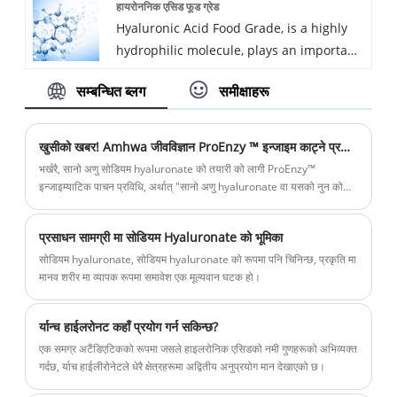
हायरोननिक एसिड फूड ग्रेड
transport of water, it helps to maintain
immunogenicity, has increased its appeal
Hyaluronic Acid Food Grade, is a highly
the hydration and elastoviscosity of
in numerous medical and cosmetic
hydrophilic molecule, plays an important
tissues.The remarkable viscoelastic and
applications."
role in tissue hydrodynamics and
water holding property of HA, besides its
सम्बन्धित ब्लग
समीक्षाहरू
contributes to the transport of water, it
biocompatibility, biodegradability, and
helps to maintain the hydration and
non-immunogenicity, has increased its
elastoviscosity of tissues.The remarkable
appeal in numerous medical and
खुसीको खबर! Amhwa जीवविज्ञान ProEnzy ™ इन्जाइम काट्ने प्रविधिले राष्ट्रिय आविष्कार पेटेन्ट प्राप्त गर्यो
viscoelastic and water holding property
cosmetic applications."
भर्खरै, सानो अणु सोडियम hyaluronate को तयारी को लागी ProEnzy™
of HA, besides its biocompatibility,
इन्जाइम्याटिक पाचन प्रविधि, अर्थात् "सानो अणु hyaluronate वा यसको नुन को
तयारी को लागी एक विधि", Amhwa जीवविज्ञान द्वारा घोषित गरिएको थियो। यसलाई
biodegradability, and non-
आधिकारिक रूपमा राज्य बौद्धिक सम्पत्ति कार्यालय द्वारा अधिकृत गरिएको छ र चिनियाँ
immunogenicity, has increased its appeal
प्रसाधन सामग्री मा सोडियम Hyaluronate को भूमिका
आविष्कार पेटेन्टको प्रमाणपत्र प्रदान गरिएको छ, जुन हाम्रो देशको जैविक
in numerous medical and cosmetic
इन्जिनियरिङ प्रविधिको क्षेत्रमा एक सफलता हो।
सोडियम hyaluronate, सोडियम hyaluronate को रूपमा पनि चिनिन्छ, प्रकृति मा
applications."
मानव शरीर मा व्यापक रूपमा समावेश एक मूल्यवान घटक हो।
र्यान्च हाईलरोनट कहाँ प्रयोग गर्न सकिन्छ?
एक समग्र अटैंडिएटिकको रूपमा जसले हाइलरोनिक एसिडको नमी गुणहरूको अभिव्यक्त
गर्दछ, र्याच हाईलीरोनेटले धेरै क्षेत्रहरूमा अद्वितीय अनुप्रयोग मान देखाएको छ।