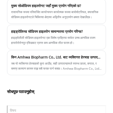
मुख्य सोओडियम हाइलरोनट जहाँ मुख्य प्रयोग गरिएको छ?
रासायनिक रूपमा परिमार्जित कार्यान्वयन कार्यात्मक रूपमा बायोमोटरियल, क्यासनिक
सोडियम हाइलरोनटले चिकित्सा क्षेत्रमा अद्वितीय अनुप्रयोग क्षमता देखाउँदछ।
हाइड्रोलिज्ड सोडियम हाइलरोन सामान्यतया प्रयोग गरिन्छ?
हाइड्रोलीली सोडियम हाइलरोनट एक विशेष प्रक्रिया मार्फत उच्च आणविक वजन
हायरोरोरोनपुर एसिडबाट प्राप्त कम आणविक तौल फारम हो।
किन Amhwa Biopharm Co., Ltd. बाट व्यक्तिगत हेरचाह उत्पादनहरू छनौट गर्ने?
जब यो व्यक्तिगत हेरचाहको कुरा आउँछ, सही उत्पादनहरूले स्वस्थ छाला, कपाल, र
समग्र कल्याण कायम राख्न सबै फरक पार्न सक्छ। Amhwa Biopharm Co., Ltd
ले तपाईको अद्वितीय आवश्यकताहरू पूरा गर्ने उच्च गुणस्तरका व्यक्तिगत हेरचाह
वस्तुहरूको विस्तृत श्रृंखला प्रदान गर्दछ। तर तपाईले किन हाम्रो व्यक्तिगत हेरचाह
उत्पादनहरू बजारमा अरूहरू भन्दा छनौट गर्नुपर्छ? आह्वा उद्योगमा भरपर्दो नाम हुनुको
कारणहरू बारे जानौं।
सोधपुछ पठाउनुहोस्