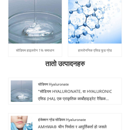
सोडियम हाइलरोन 1% समाधान
हायरोननिक एसिड फूड ग्रेड
तातो उत्पादनहरु
सोडियम Hyaluronate
"सोडियम HYALURONATE, वा HYALURONIC
एसिड (HA), एक प्राकृतिक कार्बोहाइड्रेट रैखिक
polysaccharide हो; जुन लगभग सबै जीवित
जीवहरूमा पाइन्छ। यसको रासायनिक संरचना धेरै
इंजेक्शन ग्रेड सोडियम Hyaluronate
disaccharides मिलेर बनेको छ जुन N-acetylglu-
AMHWA® चीन निर्माता र आपूर्तिकर्ता हो जसले
cosamine र D-glucuronic एसिड, मार्फत जोडिएको